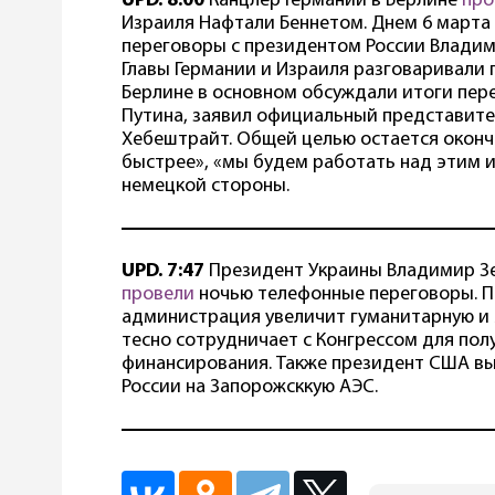
UPD. 8:00
Канцлер Германии в Берлине
про
Израиля Нафтали Беннетом. Днем 6 марта 
переговоры с президентом России Влади
Главы Германии и Израиля разговаривали п
Берлине в основном обсуждали итоги пер
Путина, заявил официальный представит
Хебештрайт. Общей целью остается оконч
быстрее», «мы будем работать над этим из
немецкой стороны.
UPD. 7:47
Президент Украины Владимир З
провели
ночью телефонные переговоры. П
администрация увеличит гуманитарную и
тесно сотрудничает с Конгрессом для по
финансирования. Также президент США в
России на Запорожсккую АЭС.