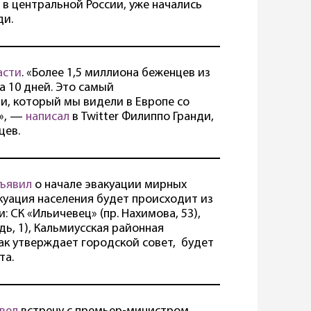
 в центральной России, уже начались
ди.
асти
. «Более 1,5 миллиона беженцев из
а 10 дней. Это самый
, который мы видели в Европе со
ы», —
написал
в Twitter Филиппо Гранди,
цев.
ъявил
о начале эвакуации мирных
акуация населения будет происходит из
 СК «Ильичевец» (пр. Нахимова, 53),
ь, 1), Кальмиусская районная
Как утверждает городской совет, будет
та.