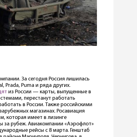
мпании. За сегодня Россия лишилась
al, Prada, Puma и ряда других.
дят
из России — карты, выпущенные в
истемами, перестанут работать
работать в России. Также российскими
 зарубежных магазинах. Росавиация
, которая имеет в лизинге
ы за рубеж. Авиакомпании «Аэрофлот»
ународные рейсы с 8 марта. Генштаб
 в районе Мариуполя, Чернигова, в