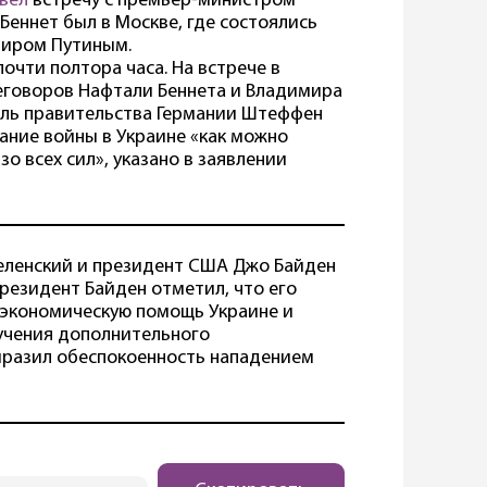
вел
встречу с премьер-министром
Беннет был в Москве, где состоялись
миром Путиным.
очти полтора часа. На встрече в
еговоров Нафтали Беннета и Владимира
ель правительства Германии Штеффен
ание войны в Украине «как можно
о всех сил», указано в заявлении
еленский и президент США Джо Байден
резидент Байден отметил, что его
 экономическую помощь Украине и
лучения дополнительного
ыразил обеспокоенность нападением