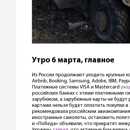
Утро 6 марта, главное
Из России продолжают уходить крупные ко
Airbnb, Booking, Samsung, Adobe, IBM, Payp
Платежные системы VISA и Mastercard
ухо
российских банках с этими платежными с
зарубежом, а зарубежные карты не будут 
картами нельзя будет оплатить покупки в
рекомендовала российским авиакомпаниям
иностранные самолеты, остановить полет
и «Победа» объявили, что прекратят межд
Украины
заявил
, что активные бои велись