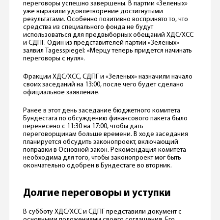
переговоры успешно завершены. В партии «Зеленых»
уже выразили удовлетворение достигнутыми
результатами. Особенно позитивно воспринято то, что
средства из специального фонда не будут
использоваться для предвыборных обещаний ХДС/ХСС
и СДПГ. Один из представителей партии «Зеленых»
заявил Tagesspiegel: «Мерцу теперь придется начинать
переговоры с нуля».
Фракции ХДС/ХСС, СДПГ и «Зеленых» назначили начало
своих заседаний на 13:00, после чего будет сделано
официальное заявление.
Ранее в этот день заседание бюджетного комитета
Бундестага по обсуждению финансового пакета было
перенесено с 11:30 на 17:00, чтобы дать
переговорщикам больше времени. В ходе заседания
планируется обсудить законопроект, включающий
поправки в Основной закон. Рекомендация комитета
необходима для того, чтобы законопроект мог быть
окончательно одобрен в Бундестаге во вторник.
Долгие переговоры и уступки
В субботу ХДС/ХСС и СДПГ представили документ с
основными положениями своего соглашения. Его