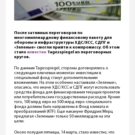
После затяжных переговоров по
многомиллиардному финансовому пакету для
обороны и инфраструктуры ХДС/ХСС, СДПГ и
«Зеленые» смогли прийти к компромиссу. Об этом
стало
известно
Tagesspiegel из переговорных
кругов.
По данным Tagesspiegel, стороны договорились о
следующих ключевых моментах: инвестиции в
специальный фонд станут дополнительными
вложениями. На этом особенно настаивали «Зеленые»,
опасаясь, что иначе ХДС/ХСС и СДПГ могут использовать
средства фонда для финансирования текущих проектов
или потребительских государственных расходов. Кроме
того, 100 млрд евро из 500 млрд евро специального
фонда должны быть направлены в Фонд климата и
преобразований (KTF). Еще накануне Фридрих Мерц
предлагал «Зеленым» только 50 миллиардов на эти
цели.
Около полудня пятницы, 14 марта, стало известно, что