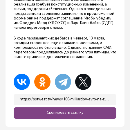
реализация требует конституционных изменений, а
значит, поддержки «Зеленых». Однако в понедельник
представители «Зеленых» заявили, что в предложенной
форме они не поддержат соглашение. Чтобы убедить
их, Фридрих Мерц (ХДС/ХСС) и Ларс Клингбайль (СДПГ)
начали переговоры с ними.
В ходе парламентских дебатов в четверг, 13 марта,
позиции сторон все еще оставались жесткими, и
компромисса не было видно. Однако, по данным СМИ,
переговоры продолжались до раннего утра пятницы, что
в итоге привело к достижению соглашения.
https://ostwest.tv/news/100-milliardov-evro-na-zashhitu-klimata-hds-hss-sdpg-i-zelenye-soglasovali-finansovyj-paket/
Скопировать ссылку