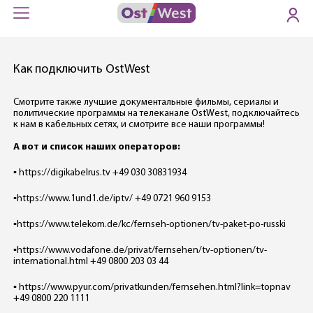
Как подключить OstWest
Смотрите также лучшие документальные фильмы, сериалы и
политические программы на телеканале OstWest, подключайтесь
к нам в кабельных сетях, и смотрите все наши программы!
А вот и список наших операторов:
▪️ https://digikabelrus.tv +49 030 30831934
▪️https://www.1und1.de/iptv/ +49 0721 960 9153
▪️https://www.telekom.de/kc/fernseh-optionen/tv-paket-po-russki
▪️https://www.vodafone.de/privat/fernsehen/tv-optionen/tv-
international.html +49 0800 203 03 44
▪️ https://www.pyur.com/privatkunden/fernsehen.html?link=topnav
+49 0800 220 1111