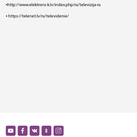
▪️http://www.elektrons-k.lv/index.php/ru/televizija-ru
▪️ https://telenet.lv/ru/televidenie/