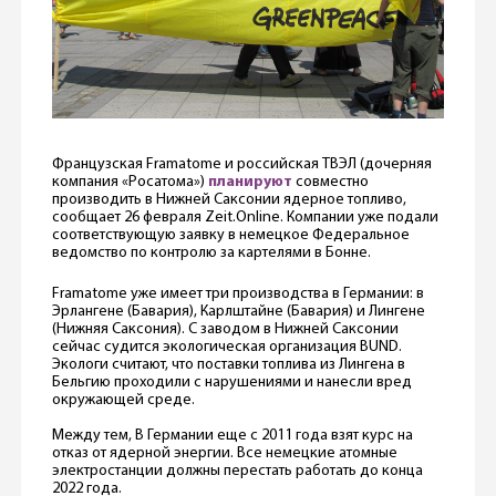
Французская Framatome и российская ТВЭЛ (дочерняя
компания «Росатома»)
планируют
совместно
производить в Нижней Саксонии ядерное топливо,
сообщает 26 февраля Zeit.Online. Компании уже подали
соответствующую заявку в немецкое Федеральное
ведомство по контролю за картелями в Бонне.
Framatome уже имеет три производства в Германии: в
Эрлангене (Бавария), Карлштайне (Бавария) и Лингене
(Нижняя Саксония). C заводом в Нижней Саксонии
сейчас судится экологическая организация BUND.
Экологи считают, что поставки топлива из Лингена в
Бельгию проходили с нарушениями и нанесли вред
окружающей среде.
Между тем, В Германии еще с 2011 года взят курс на
отказ от ядерной энергии. Все немецкие атомные
электростанции должны перестать работать до конца
2022 года.