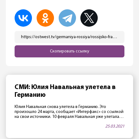
https://ostwest.tv/germaniya-rossiya/rossijsko-francuzskoe-proizvodstvo-yadernogo-topliva-v-germanii/
Скопировать ссылку
СМИ: Юлия Навальная улетела в
Германию
Юлия Навальная снова улетела в Германию. Это
произошло 24 марта, сообщает «Интерфакс» со ссылкой
на свои источники. 10 февраля Навальная уже улетала в
Германию с частным визитом, вернувшись в Россию 22
25.03.2021
февраля. Накануне стало известно, что самочувствие
Алексея Навального в колонии в Покрове ухудшилось.
«Вчера у него начала отниматься нога, — заявила его