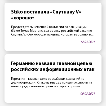
адвокат Ольга Михайлова. […]
Stiko поставила «Спутнику V»
«хорошо»
Председатель немецкой комиссии по вакцинации
(Stiko) Томас Мертенс дал оценку российской вакцине
Спутник V. «Это хорошая вакцина, которая, вероятно, в
какой-то момент также будет одобрена в Евросоюзе.
12.03.2021
Российские исследователи имеют большой опыт в
вакцинации. «Спутник V» сделан с умом», — заявил
Мертенс газете Rheinische Post 11 марта. Европейское
агентство по лекарственным средствам тем временем
проводит […]
Германию назвали главной целью
российских информационных атак
Германия ‒ главная цель российских кампаний по
дезинформации. К такому выводу пришли эксперты из
межгосударственного проекта «Европа против
дезинформации», которые следят за фейковыми
09.03.2021
новостями из России в разных европейских странах. Как
говорится в публикации от 9 марта, в Германии
насчитали 700 кампаний по дезинформации. Особенно
часто прокремлевские СМИ рассказывают о жизни