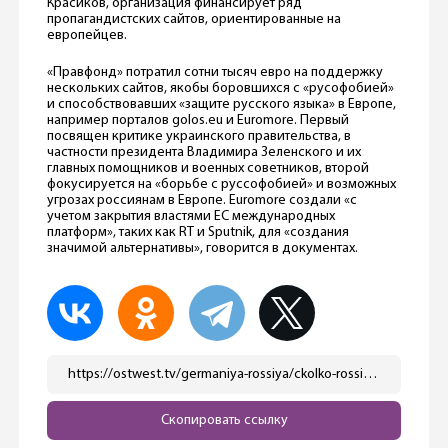
Красиков, организация финансирует ряд
пропагандистских сайтов, ориентированные на
европейцев.
«Правфонд» потратил сотни тысяч евро на поддержку
нескольких сайтов, якобы боровшихся с «русофобией»
и способствовавших «защите русского языка» в Европе,
например порталов golos.eu и Euromore. Первый
посвящен критике украинского правительства, в
частности президента Владимира Зеленского и их
главных помощников и военных советников, второй
фокусируется на «борьбе с руссофобией» и возможных
угрозах россиянам в Европе. Euromore создали «с
учетом закрытия властями ЕС международных
платформ», таких как RT и Sputnik, для «создания
значимой альтернативы», говорится в документах.
https://ostwest.tv/germaniya-rossiya/ckolko-rossiya-zaplatila-advokatu-ubijcy-zelimhana-hangoshvili/
Скопировать ссылку