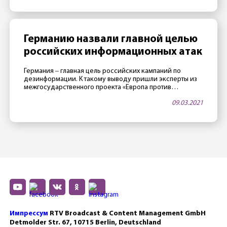
вакцинации. «Спутник V» сделан с умом», — заявил
Мертенс газете Rheinische Post 11 марта. Европейское
агентство по лекарственным средствам тем временем
проводит […]
Германию назвали главной целью
российских информационных атак
Германия ‒ главная цель российских кампаний по
дезинформации. К такому выводу пришли эксперты из
межгосударственного проекта «Европа против
дезинформации», которые следят за фейковыми
09.03.2021
новостями из России в разных европейских странах. Как
говорится в публикации от 9 марта, в Германии
насчитали 700 кампаний по дезинформации. Особенно
часто прокремлевские СМИ рассказывают о жизни
русскоязычных жителей Германии. Один […]
Импрессум
RTV Broadcast & Content Management GmbH
Detmolder Str. 67, 10715 Berlin, Deutschland