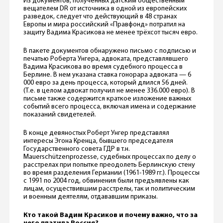
Из документов, полученных датским общественным
вещателем DR от источника в одной из европейских
разведок, следует что действующий в 48 странах
Европы и мира российский «Правфонд» потратил на
защиту Вадима Красикова не менее трёхсот тысяч евро.
В пакете документов обнаружено письмо с подписью и
печатью Роберта Унгера, адвоката, представлявшего
Вадима Красикова во время судебного процесса в
Берлине. В нем указана ставка гонорара адвоката — 6
000 евро за день процесса, который длился 56 дней.
(Т.е. в целом адвокат получил не менее 336.000 евро). В
письме также содержится краткое изложение важных
событий всего процесса, включая имена и содержание
показаний свидетелей.
В конце девяностых Роберт Унгер представлял
интересы Эгона Кренца, бывшего председателя
Государственного совета ГДР в т.н.
Mauerschützenprozessе, судебных процессах по делу о
расстрелах при попытке преодолеть Берлинскую стену
во время разделения Германии (1961-1989 гг.). Процессы
с 1991 по 2004 год, обвинения были предъявлены как
лицам, осуществившим расстрелы, так и политическим
и военным деятелям, отдававшим приказы.
Кто такой Вадим Красиков и почему важно, что за