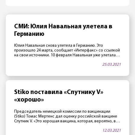
СМИ: Юлия Навальная улетела в
Германию
Юлия Навальная снова улетела в Германию. Это
произошло 24 марта, сообщает «Интерфакс» со ссылкой
на свои источники. 10 февраля Навальная уже улетала в
Германию с частным визитом, вернувшись в Россию 22
25.03.2021
февраля. Накануне стало известно, что самочувствие
Алексея Навального в колонии в Покрове ухудшилось.
«Вчера у него начала отниматься нога, — заявила его
адвокат Ольга Михайлова. […]
Stiko поставила «Спутнику V»
«хорошо»
Председатель немецкой комиссии по вакцинации
(Stiko) Томас Мертенс дал оценку российской вакцине
Спутник V. «Это хорошая вакцина, которая, вероятно, в
какой-то момент также будет одобрена в Евросоюзе.
12.03.2021
Российские исследователи имеют большой опыт в