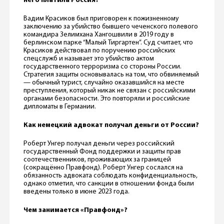
него платила Россия?
Вадим Красиков был приговорен к пожизненному
заключению за убийство бывшего чеченского полевого
командира Зелимхана Хангошвили в 2019 году в
берлинском парке “Малый Тиргартен”. Суд считает, что
Красиков действовал по поручению российских
спецслужб и называет это убийство актом
государственного терроризма со стороны России.
Стратегия защиты основывалась на том, что обвиняемый
— обычный турист, случайно оказавшийся на месте
преступления, который никак не связан с российскими
органами безопасности. Это повторяли и российские
дипломаты в Германии.
Как немецкий адвокат получал деньги от России?
Роберт Унгер получал деньги через российский
государственный Фонд поддержки и защиты прав
соотечественников, проживающих за границей
(сокращённо Правфонд). Роберт Унгер сослался на
обязанность адвоката соблюдать конфиденциальность,
однако отметил, что санкции в отношении фонда были
введены только в июне 2023 года.
Чем занимается «Правфонд»?