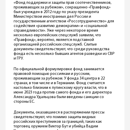
«Фонд поддержки и защиты прав соотечественников,
проживающих за рубежом», сокращенно «Правфонд»
был учрежден в 2012 году по указу президента
Министерством иностранных дел России и
государственным агентством «Россотрудничество» для
содействия «развитию демократии» и «социальной
справедливости». Уже через некоторое время
несколько европейских спецслужб заявили, что
«Правфонд», вероятно, является подставной
организацией российских спецслужб. Слитые
документы свидетельствуют, что среди руководства
фонда есть несколько бывших агентов разведки из СВР
и ГРУ.
По официальной формулировке фонд занимается
правовой помощью россиянам и русским,
проживающим за рубежом. У фонда 34 центра в 22
странах, в том числе и в Германии. Фонд считается
настолько близким к путинскому кругу власти, что в
июне 2023 года против самого фонда и его директора
Александра Удальцова были введены санкции со
стороны ЕС.
Документы, оказавшиеся в распоряжении прессы
свидетельствуют, что помимо защиты видных
российских преступников за границей, таких как
торговец оружием Виктор Бут и убийца Вадим