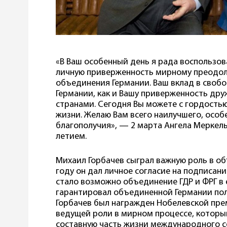
«В Ваш особенный день я рада воспользов
личную приверженность мирному преодо
объединения Германии. Ваш вклад в своб
Германии, как и Вашу приверженность д
странами. Сегодня Вы можете с гордостью
жизни. Желаю Вам всего наилучшего, особ
благополучия», — 2 марта Ангела Меркел
летием.
Михаил Горбачев сыграл важную роль в о
году он дал личное согласие на подписан
стало возможно объединение ГДР и ФРГ в 
гарантировал объединенной Германии пол
Горбачев был награжден Нобелевской прем
ведущей роли в мирном процессе, которы
составную часть жизни международного со