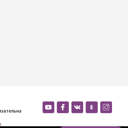
язательна
.