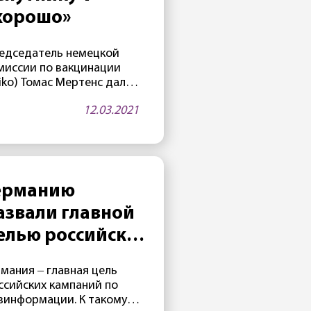
лонии в Покрове
хорошо»
удшилось. «Вчера у него
чала отниматься нога, —
едседатель немецкой
явила его адвокат Ольга
миссии по вакцинации
хайлова. […]
tiko) Томас Мертенс дал
енку российской вакцине
12.03.2021
утник V. «Это хорошая
кцина, которая,
роятно, в какой-то
мент также будет
обрена в Евросоюзе.
ссийские исследователи
ерманию
еют большой опыт в
азвали главной
кцинации. «Спутник V»
елан с умом», — заявил
елью российских
ртенс газете Rheinische
нформационных
st 11 марта. Европейское
рмания ‒ главная цель
ентство по
так
ссийских кампаний по
карственным средствам
зинформации. К такому
м временем проводит