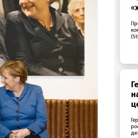
ко
«
ух
на
Пр
за
ко
Ми
(S
оц
Сп
ва
ве
мо
од
Ро
Г
им
н
ва
сд
ц
Ме
и
Po
Ге
аг
а
ро
ле
де
те