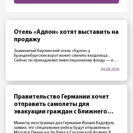
Отель «Адлон» хотят выставить на
продажу
Знаменитый берлинский отель «Адлон» у
Бранденбургских ворот может сменить владельца.
Сейчас он принадлежит инвестиционному фонду — его
члены считают, что стали слишком старыми, и поэтому
04.08.2026
хотят продать отель. Не последнюю роль играет и
благоприятная ситуация на рынке недвижимости.
Владельцы «достигли возраста» Отелем владеет
закрытый фонд Fundus-Fund 31. По данным издания
Immobilien Zeitung, фонд, а значит […]
Правительство Германии хочет
отправить самолеты для
эвакуации граждан с Ближнего
Востока
Министр иностранных дел Германии Йоханн Вадефуль
заявил, что специальные рейсы будут отправлены в
Маскат в Омане и в Эр-Рияд в Саудовской Аравии. В