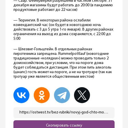
— Саар. Фейерверки разрешены в частном секторе. 31
декабря магазины будут работать до 20:00 (в пандемию
продуктовые работают до 22 часов)
— Тюрингия. В некоторых района ослабили
комендантский час (он будет в новогоднюю ночь
действовать с 3 до 5 утра 1-го января). В других районах
ограничения на выход из дома сохраняются, с 22:00 до
5:00
— Шлезвиг-Гольштейн. В отдельных районах
пиротехника запрещена. Rummelpottlauf (новогодние
традиционные «колядки») можно проводить только 2
домохозяйством, при условии, что на пороге дома
будет соблюдаться дистанция. При этом пить алкоголь
(шнапс) гость может на пороге, а не на тротуаре (так как
тротуар уже является общественным местом)
https://ostwest.tv/bez-rubriki/novyj-god-chto-mozhno-a-chto-nelzya/
Скопировать ссылку