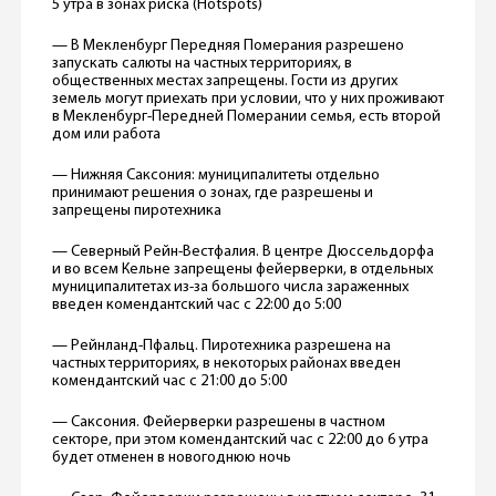
5 утра в зонах риска (Hotspots)
— В Мекленбург Передняя Померания разрешено
запускать салюты на частных территориях, в
общественных местах запрещены. Гости из других
земель могут приехать при условии, что у них проживают
в Мекленбург-Передней Померании семья, есть второй
дом или работа
— Нижняя Саксония: муниципалитеты отдельно
принимают решения о зонах, где разрешены и
запрещены пиротехника
— Северный Рейн-Вестфалия. В центре Дюссельдорфа
и во всем Кельне запрещены фейерверки, в отдельных
муниципалитетах из-за большого числа зараженных
введен комендантский час с 22:00 до 5:00
— Рейнланд-Пфальц. Пиротехника разрешена на
частных территориях, в некоторых районах введен
комендантский час с 21:00 до 5:00
— Саксония. Фейерверки разрешены в частном
секторе, при этом комендантский час с 22:00 до 6 утра
будет отменен в новогоднюю ночь