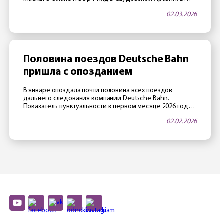
этих городах воздушное пространство пока открыто,
02.03.2026
авиакомпания Lufthansa в переговорах с МИД Германии
подтвердила, что есть возможность реализовать
подобные рейсы. Пострадавшим рекомендуется
зарегистрироваться на антикризисном портале ELEFAND
Министерства иностранных дел. Ранее глава […]
Половина поездов Deutsche Bahn
пришла с опозданием
В январе опоздала почти половина всех поездов
дальнего следования компании Deutsche Bahn.
Показатель пунктуальности в первом месяце 2026 года
составил 52,1% — это почти исторический антирекорд.
02.02.2026
При этом в DB «пунктуальным» считается поезд, который
опоздал меньше, чем на 6 минут. Рекорд за рекордом
Причиной столь низких показателей стала суровая зима:
«январь выдался самым снежным в […]