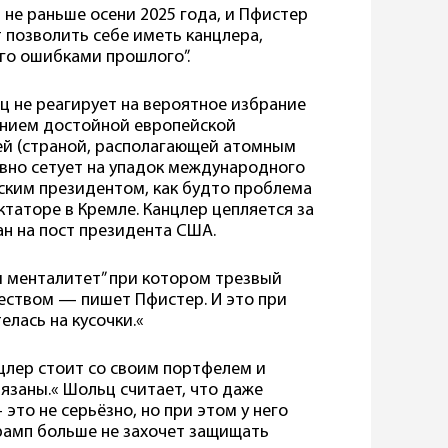
не раньше осени 2025 года, и Пфистер
т позволить себе иметь канцлера,
го ошибками прошлого”.
ц не реагирует на вероятное избрание
анием достойной европейской
ей (страной, располагающей атомным
овно сетует на упадок международного
зским президентом, как будто проблема
иктаторе в Кремле. Канцлер цепляется за
н на пост президента США.
 менталитет” при котором трезвый
чеством — пишет Пфистер. И это при
елась на кусочки.«
нцлер стоит со своим портфелем и
бязаны.« Шольц считает, что даже
то не серьёзно, но при этом у него
Трамп больше не захочет защищать