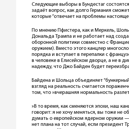
Следующие выборы в Бундестаг состоятся 
задаёт вопрос, как долго Германия сможе
которые “отвечает на проблемы настояще
По мнению Пфистера, как и Меркель, Шоль
Дональда Трампа и не работает над созд
оборонной политики совместно с Франци
оружием). Вместо этого канцлер многосл
порядка и вступает в перепалки с францу
в человеке в Елисейском дворце, а не в д
надежду, что Джо Байден будет переизбра
Байдена и Шольца объединяет “бункерный
взгляд на реальность считается поражен
том, что »вчерашняя нормальность разлет
»В то время, как сменяются эпохи, наш ка
говорит: я не хочу меняться, вы тоже не о
думать о европейском ядерном оружии — э
нет плана на тот случай, если президент 