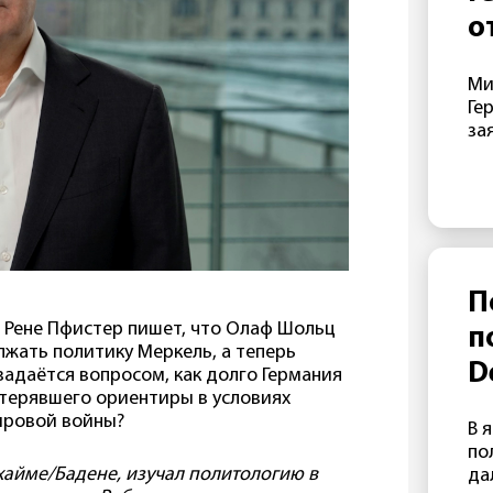
не
о
«д
с
От
Ми
фо
э
Ге
да
г
за
Ze
ре
Б
Ма
в 
В
эт
пр
от
Lu
П
МИ
 Рене Пфистер пишет, что Олаф Шольц
п
по
лжать политику Меркель, а теперь
во
D
адаётся вопросом, как долго Германия
по
отерявшего ориентиры в условиях
п
По
ировой войны?
В 
ре
о
по
за
хайме/Бадене, изучал политологию в
да
ан