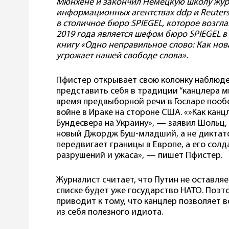
Мюнхене и закончил Немецкую школу жур
информационных агентствах ddp и Reuters
в столичное бюро SPIEGEL, которое возглав
2019 года является шефом бюро SPIEGEL в
книгу «Одно неправильное слово: Как нов
угрожает нашей свободе слова».
Пфистер открывает свою колонку наблюд
представить себя в традиции “канцлера м
время предвыборной речи в Госларе пообе
войне в Ираке на стороне США. «»Как канц
Бундесвера на Украину», — заявил Шольц,
новый Джордж Буш-младший, а не диктат
передвигает границы в Европе, а его солд
разрушений и ужаса», — пишет Пфистер.
Журналист считает, что Путин не оставляе
списке будет уже государство НАТО. Поэ
приводит к тому, что канцлер позволяет 
из себя полезного идиота.