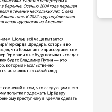
налистики. Работал репортером в
ко
EL
 в Берлине. Осенью 2004 года перешел
По
ин
лял в течение нескольких лет. С лета
в 
гл
 Вашингтоне. В 2022 году опубликовал
со
ая левая идеология из Америки
по
ан
«п
по
ением: Шольц всё чаще пытается
ме
ира” Герхарда Шрёдера, который во
Ре
щал, что Германия не присоединится к
Пр
лер Германии я не буду посылать солдат
по
 как будто Владимир Путин — это
зи
ор, который насильственно
са
аты оставляют за собой след
т сомнений в том, что следующим в его
тому попытка подражать Шрёдеру
военному преступнику в Кремле сделать