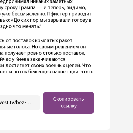
предпринимал никаких заметных
у сроку Трампа — и теперь, видимо,
ю уже бессмысленно. Пфистер приводит
ью: «До сих пор мы зарывали голову в
оздно что менять.”
сь от поставок крылатых ракет
льные голоса. Но своим решением он
а получает ровно столько поставок,
йчас у Киева заканчиваются
аки достигнет своих военных целей. Что
хнет и поток беженцев начнет двигаться
Скопировать
https://ostwest.tv/bez-rubriki/kancler-mira-nad-kotorym-smejotsya-putin-kolonka-rene-pfistera-v-zhurnale-spiegel/
ссылку