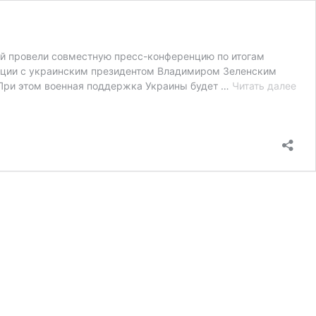
ий провели совместную пресс-конференцию по итогам
енции с украинским президентом Владимиром Зеленским
Пре
 При этом военная поддержка Украины будет …
Читать далее
кон
Мер
по
ито
вст
с
Зел
—
гла