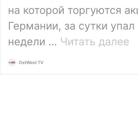
на которой торгуются а
Германии, за сутки упал
Отв
недели …
Читать далее
Кит
на
имп
OstWest TV
из
СШ
уда
по
нем
ком