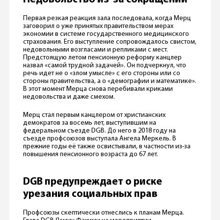
Первая резкая реакция зала последовала, когда Мерц
заговорил о уже принятых правительством мерах
экономии в системе государственного медицинского
страхования. Его выступление сопровождалось свистом,
недовольными возгласами и репликами с мест.
Предстоящую летом пенсионную реформу канцлер
назвал «самой трудной задачей». Он подчеркнул, что
речь идет не о «злом умысле» с его стороны или со
стороны правительства, а о «демографии и математике».
В этот момент Мерца снова перебивали криками
недовольства и даже смехом.
Мерц стал первым канцлером от христианских
демократов за восемь лет, выступившим на
федеральном съезде DGB. До него в 2018 году на
съезде профсоюзов выступала Ангела Меркель. В
прежние годы её также освистывали, в частности из-за
повышения пенсионного возраста до 67 лет.
DGB предупреждает о риске
урезания социальных прав
Профсоюзы скептически отнеслись к планам Мерца.