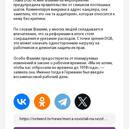
Глава DGB Ясмин Фахими на мероприятии
предупредила правительство от слишком поспешных
шагов. Комментируя выкрики в адрес канцлера, она
заметила, что это «не та аудитория», которая относится к
нему без критики.
По словам Фахими, у многих людей складывается
впечатление, что за реформами в итоге стоят
сокращения и урезание расходов. С точки зрения DGB,
это может означать одностороннюю нагрузку на
работников и демонтаж защиты их прав.
Особо Фахими предостерегла от планируемых
изменений в законе о рабочем времени. «Мы не хотим,
чтобы нас отбросили во времена до 1918 года», —
заявила она. Именно тогда в Германии был введён
восьмичасовой рабочий день.
https://ostwest.tv/news/merca-osvistali-na-sezde-profsojuzov/