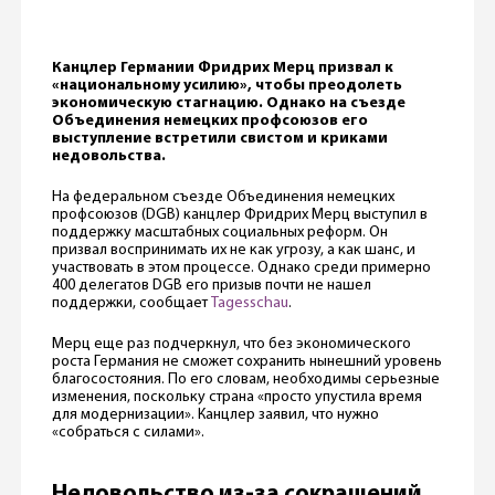
Канцлер Германии Фридрих Мерц призвал к
«национальному усилию», чтобы преодолеть
экономическую стагнацию. Однако на съезде
Объединения немецких профсоюзов его
выступление встретили свистом и криками
недовольства.
На федеральном съезде Объединения немецких
профсоюзов (DGB) канцлер Фридрих Мерц выступил в
поддержку масштабных социальных реформ. Он
призвал воспринимать их не как угрозу, а как шанс, и
участвовать в этом процессе. Однако среди примерно
400 делегатов DGB его призыв почти не нашел
поддержки, сообщает
Tagesschau
.
Мерц еще раз подчеркнул, что без экономического
роста Германия не сможет сохранить нынешний уровень
благосостояния. По его словам, необходимы серьезные
изменения, поскольку страна «просто упустила время
для модернизации». Канцлер заявил, что нужно
«собраться с силами».
Недовольство из-за сокращений