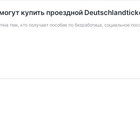
гут купить проездной Deutschlandticke
пна тем, кто получает пособие по безработице, социальное пос