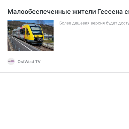
Малообеспеченные жители Гессена смо
Более дешевая версия будет досту
OstWest TV