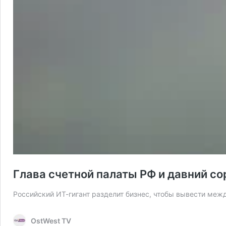
Глава счетной палаты РФ и давний со
Российский ИТ-гигант разделит бизнес, чтобы вывести ме
OstWest TV